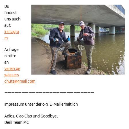
Du
findest
uns auch
auf:
Instagra
m
Anfrage
n bitte
an:
verein.ge
wä
ssers
chutz@gmail.com
——————————————————————————
Impressum unter der o.g. E-Mail erhältlich.
Adios, Ciao Ciao und Goodbye ,
Dein Team MC