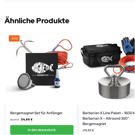
Ähnliche Produkte
-34%
Bergemagnet Set für Anfänger
Barbarian X Line Paket – 1600 k
Barbarian X – Allround 360°
54,99
€
82,99
€
Bergemagnet
In den Warenkorb
219,99
€