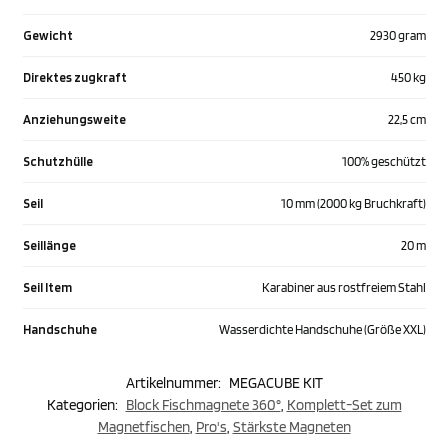
Gewicht
2930 gram
Direktes zugkraft
450 kg
Anziehungsweite
22,5 cm
Schutzhülle
100% geschützt
Seil
10 mm (2000 kg Bruchkraft)
Seillänge
20 m
Seil Item
Karabiner aus rostfreiem Stahl
Handschuhe
Wasserdichte Handschuhe (Größe XXL)
Artikelnummer:
MEGACUBE KIT
Kategorien:
Block Fischmagnete 360°
,
Komplett-Set zum
Magnetfischen
,
Pro's
,
Stärkste Magneten