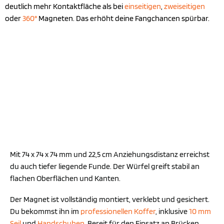
deutlich mehr Kontaktfläche als bei
einseitigen
,
zweiseitigen
oder
360°
Magneten. Das erhöht deine Fangchancen spürbar.
Mit 74 x 74 x 74 mm und 22,5 cm Anziehungsdistanz erreichst
du auch tiefer liegende Funde. Der Würfel greift stabil an
flachen Oberflächen und Kanten.
Der Magnet ist vollständig montiert, verklebt und gesichert.
Du bekommst ihn im
professionellen Koffer
, inklusive
10 mm
Seil
und
Handschuhen
. Bereit für den Einsatz an Brücken,