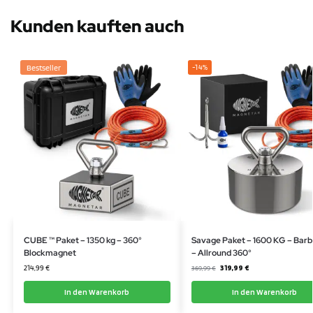
Kunden kauften auch
Bestseller
-14%
CUBE ™ Paket – 1350 kg – 360°
Savage Paket – 1600 KG – Barb
Blockmagnet
– Allround 360°
214,99
€
319,99
€
369,99
€
In den Warenkorb
In den Warenkorb