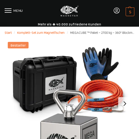
MENU
5
Mehr als 🔥 40.000 zufriedene Kunden
Start
Komplett-Set zum Magnetfischen
MEGACUBE ™ Paket – 2700 kg – 360° Blockmagnet
/
/
Bestseller