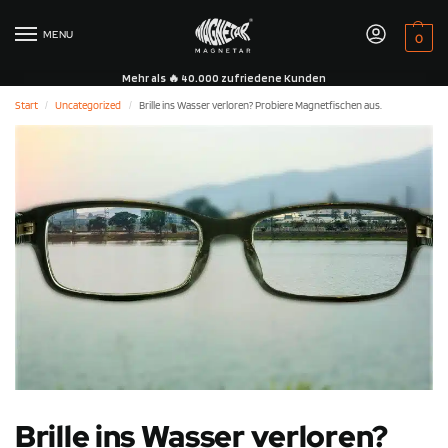
MENU
0
Mehr als 🔥 40.000 zufriedene Kunden
Start
Uncategorized
Brille ins Wasser verloren? Probiere Magnetfischen aus.
/
/
Brille ins Wasser verloren?