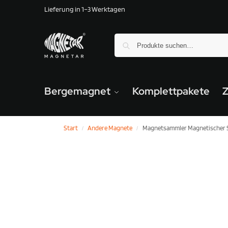
Lieferung in 1–3 Werktagen
Bergemagnet
Komplettpakete
Start
Andere Magnete
Magnetsammler Magnetischer
/
/